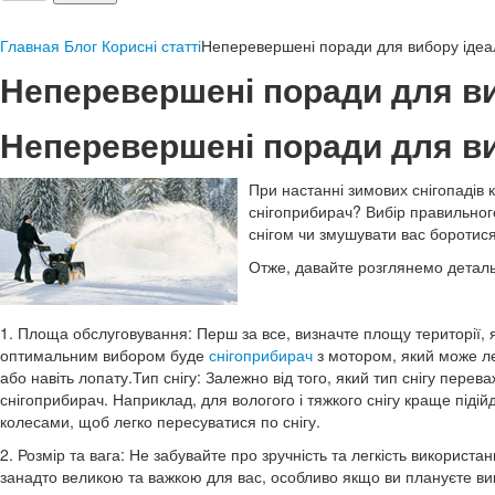
Главная
Блог
Корисні статті
​Неперевершені поради для вибору ідеа
​Неперевершені поради для в
​Неперевершені поради для в
При настанні зимових снігопадів
снігоприбирач? Вибір правильного
снігом чи змушувати вас боротися
Отже, давайте розглянемо детальн
1. Площа обслуговування: Перш за все, визначте площу території, я
оптимальним вибором буде
снігоприбирач
з мотором, який може ле
або навіть лопату.
Тип снігу: Залежно від того, який тип снігу перев
снігоприбирач. Наприклад, для вологого і тяжкого снігу краще піді
колесами, щоб легко пересуватися по снігу.
2. Розмір та вага: Не забувайте про зручність та легкість використ
занадто великою та важкою для вас, особливо якщо ви плануєте ви